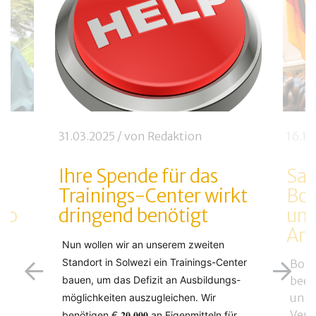
31.03.2025
/ von
Redaktion
16.12
Ihre Spende für das
Sa
Trainings-Center wirkt
Bot
lo
dringend benötigt
unt
Arb
Nun wollen wir an unserem zweiten
Standort in Solwezi ein Trainings-Center
Bots
bauen, um das Defizit an Ausbildungs-
beei
und 
möglichkeiten auszugleichen. Wir
t
Vern
benötigen € 𝟐𝟎.𝟎𝟎𝟎 an Eigenmitteln für