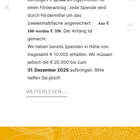
erät
einen Förderantrag. J
ede Spende wird
s
durch Fördermittel um das
zweieinhalbfache angereichert: 𝐀𝐮𝐬 €
WEIT
𝟏𝟎𝟎 𝐰𝐞𝐫𝐝𝐞𝐧 € 𝟑𝟓𝟎. Der Anfang ist
NG
gemacht:
Wir haben bereits Spenden in Höhe von
insgesamt € 10.000 erhalten. Wir müssen
jedoch die € 20.000 bis zum
31. Dezember 2025
aufbringen. Bitte
helfen Sie jetzt!!
IHRE
WEITERLESEN …
SPENDE
FÜR
DAS
TRAININGS-
CENTER
WIRKT
DRINGEND