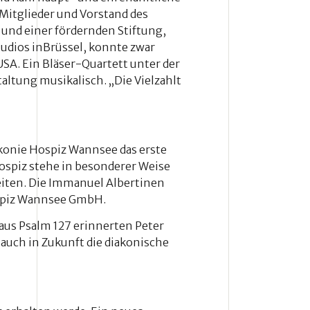
Mitglieder und Vorstand des
und einer fördernden Stiftung,
udios inBrüssel, konnte zwar
SA. Ein Bläser-Quartett unter der
ltung musikalisch. „Die Vielzahlt
akonie Hospiz Wannsee das erste
Hospiz stehe in besonderer Weise
eiten. Die Immanuel Albertinen
ospiz Wannsee GmbH.
 aus Psalm 127 erinnerten Peter
 auch in Zukunft die diakonische