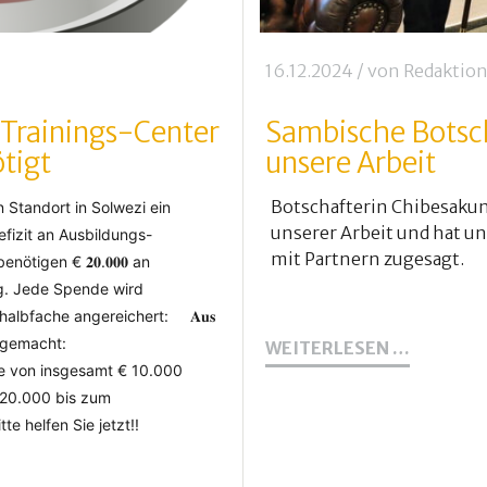
16.12.2024
/ von
Redaktio
 Trainings-Center
Sambische Botsch
tigt
unsere Arbeit
Botschafterin Chibesakun
 Standort in Solwezi ein
unserer Arbeit und hat un
fizit an Ausbildungs-
mit Partnern zugesagt.
ötigen € 𝟐𝟎.𝟎𝟎𝟎 an
g. J
ede Spende wird
halbfache angereichert: 𝐀𝐮𝐬
ist gemacht:
SAMBIS
WEITERLESEN …
BOTSCH
e von insgesamt € 10.000
UNTERS
 20.000 bis zum
UNSERE
te helfen Sie jetzt!!
ARBEIT