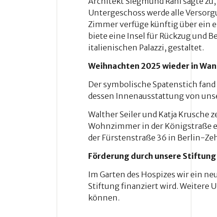
Architekt Siegmund Rahl sagte zu, 
Untergeschoss werde alle Versorgu
Zimmer verfüge künftig über ein ei
biete eine Insel für Rückzug und 
italienischen Palazzi, gestaltet.
Weihnachten 2025 wieder in Wa
Der symbolische Spatenstich fand a
dessen Innenausstattung von unser
Walther Seiler und Katja Krusche 
Wohnzimmer in der Königstraße en
der Fürstenstraße 36 in Berlin-Ze
Förderung durch unsere Stiftung
Im Garten des Hospizes wir ein ne
Stiftung finanziert wird. Weitere 
können.