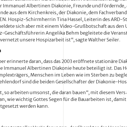
er Immanuel Albertinen Diakonie, Freunde und Fördernde, 
nde aus dem Kirchenkreis, der Diakonie, dem Fachverband 
. Hospiz-Schirmherrin Tina Hassel, Leiterin des ARD-St
eldete sich aber mit einem Video-Grußbotschaft aus den U
-Geschäftsführerin Angelika Behm begleitete die Veransta
vernetzt unsere Hospizarbeit ist“, sagte Walther Seiler.
n
r erinnerte daran, dass das 2003 eröffnete stationäre Di
ie Immanuel Albertinen Diakonie heute beteiligt ist. Das 
Komplexträgers, Menschen im Leben wie im Sterben zu begl
Zehlendorf sind die beiden Gesellschafter der Diakonie-H
t, so arbeiten umsonst, die daran bauen“, mit diesem Vers
an, wie wichtig Gottes Segen für die Bauarbeiten ist, damit
tgesetzt werden kann.