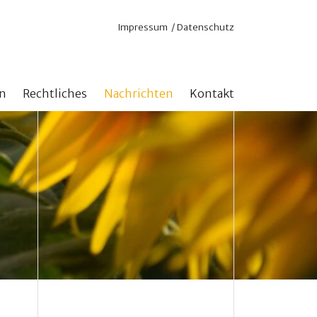
Navigation
Impressum
Datenschutz
überspringen
n
Rechtliches
Nachrichten
Kontakt
nd Online
Satzung
 für aktuelle Projekte
Steuerliche Anerkennung
n ohne Zweckbindung
n mit Zweckbindung
stock erhöhen
hlen