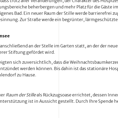
dass trotz aller Veränderungen, der Charakter des Hospize
ngsbereiche beherbergen und mehr Platz für die Gäste im
genes Bad. Ein neuer Raum der Stille werde barrierefrei z
Besinnung. Zur Straße werde ein begrünter, lärmgeschützte
nnsee
nschließend an der Stelle im Garten statt, an der der neue
er Stiftung gefördet wird.
zeigten sich zuversichtlich, dass die Weihnachtsbaumkerze
tzündet werden können. Bis dahin ist das stationäre Hos
hlendorf zu Hause.
uer
Raum der Stille
als Rückzugsoase errichtet, dessen Inn
Unterstützung ist in Aussicht gestellt. Durch Ihre Spende 