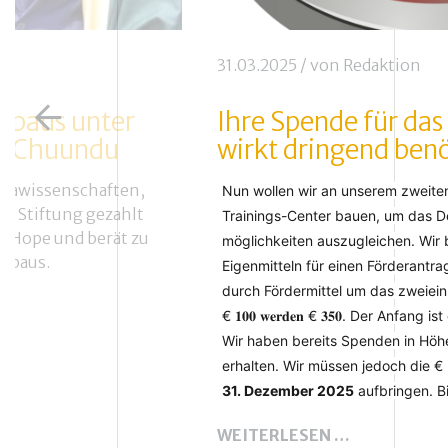
31.03.2025
/ von
Redaktion
rbaus unter
Ihre Spende für das
lo Chuundu
wirkt dringend benö
grawissenschaften,
Nun wollen wir an unserem zweiten
e Stiftung gezahlt
Trainings-Center bauen, um das De
of Hope und berät zu
möglichkeiten auszugleichen. Wir ben
erbaus.
Eigenmitteln für einen Förderantra
durch Fördermittel um das zweiein
€ 𝟏𝟎𝟎 𝐰𝐞𝐫𝐝𝐞𝐧 € 𝟑𝟓𝟎. Der Anfang 
Wir haben bereits Spenden in Höh
erhalten. Wir müssen jedoch die €
31. Dezember 2025
aufbringen. Bit
IHRE
WEITERLESEN …