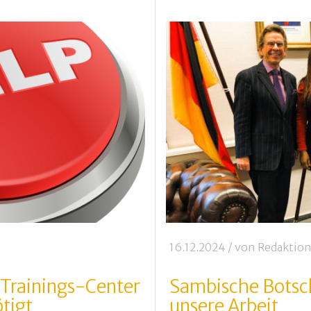
16.12.2024
/ von
Redaktio
 Trainings-Center
Sambische Botsch
tigt
unsere Arbeit