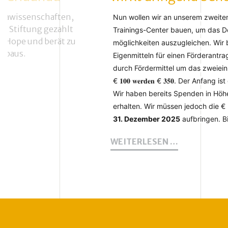
grawissenschaften,
Nun wollen wir an unserem zweiten
e Stiftung gezahlt
Trainings-Center bauen, um das De
of Hope und berät zu
möglichkeiten auszugleichen. Wir ben
erbaus.
Eigenmitteln für einen Förderantra
durch Fördermittel um das zweiein
€ 𝟏𝟎𝟎 𝐰𝐞𝐫𝐝𝐞𝐧 € 𝟑𝟓𝟎. Der Anfang 
Wir haben bereits Spenden in Höh
erhalten. Wir müssen jedoch die €
31. Dezember 2025
aufbringen. Bit
IHRE
WEITERLESEN …
SPENDE
FÜR
DAS
TRAININGS
CENTER
WIRKT
DRINGEND
BENÖTIGT