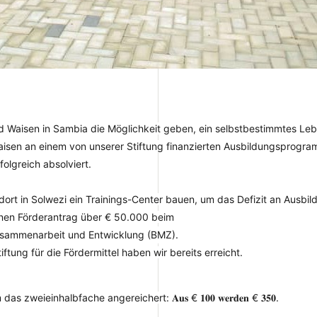
d Waisen in Sambia
die Möglichkeit geben, ein selbstbestimmtes Le
Hashtag
aisen an einem von unserer Stiftung finanzierten Ausbildungsprogram
olgreich absolviert.
ort in Solwezi ein Trainings-Center bauen, um das Defizit an Ausbi
r einen Förderantrag über € 50.000 beim
Zusammenarbeit und Entwicklung (BMZ)
.
iftung für die Fördermittel haben wir bereits erreicht.
eieinhalbfache angereichert: 𝐀𝐮𝐬 € 𝟏𝟎𝟎 𝐰𝐞𝐫𝐝𝐞𝐧 € 𝟑𝟓𝟎.