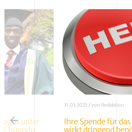
31.03.2025
/ von
Redaktion
rbaus unter
Ihre Spende für das
lo Chuundu
wirkt dringend benö