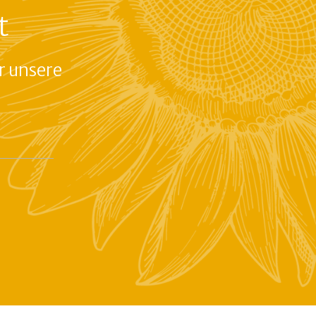
t
r unsere