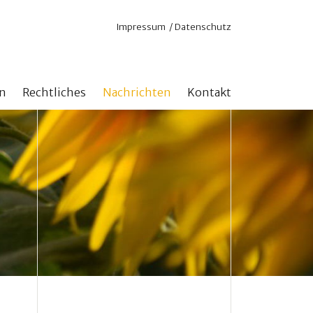
Navigation
Impressum
Datenschutz
überspringen
n
Rechtliches
Nachrichten
Kontakt
nd Online
Satzung
 für aktuelle Projekte
Steuerliche Anerkennung
n ohne Zweckbindung
n mit Zweckbindung
stock erhöhen
hlen