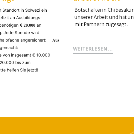
Botschafterin Chibesakun
 Standort in Solwezi ein
unserer Arbeit und hat un
fizit an Ausbildungs-
mit Partnern zugesagt.
ötigen € 𝟐𝟎.𝟎𝟎𝟎 an
g. J
ede Spende wird
halbfache angereichert: 𝐀𝐮𝐬
ist gemacht:
SAMBIS
WEITERLESEN …
BOTSCH
e von insgesamt € 10.000
UNTERS
 20.000 bis zum
UNSERE
te helfen Sie jetzt!!
ARBEIT
-