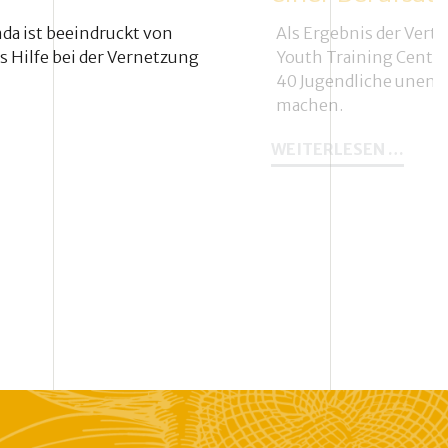
da ist beeindruckt von
Als Ergebnis der Ver
s Hilfe bei der Vernetzung
Youth Training Center
40 Jugendliche unentg
machen.
35
WEITERLESEN …
CHE
JUGE
AFTERIN
BEGI
TÜTZT
HEUT
MIT
EINE
BERU