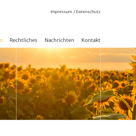
Navigation
Impressum
Datenschutz
überspringen
n
Rechtliches
Nachrichten
Kontakt
nd Online
Satzung
 für aktuelle Projekte
Steuerliche Anerkennung
n mit Zweckbindung
stock erhöhen
hlen