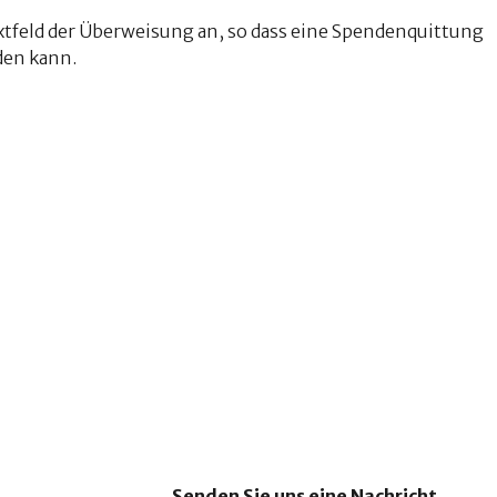
extfeld der Überweisung an, so dass eine Spendenquittung
en kann.
Senden Sie uns eine Nachricht