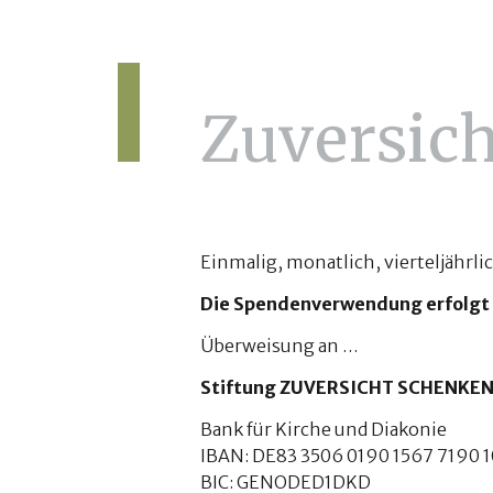
Zuversic
Einmalig, monatlich, vierteljährlic
Die Spendenverwendung erfolgt d
Überweisung an …
Stiftung ZUVERSICHT SCHENKE
Bank für Kirche und Diakonie
IBAN: DE83 3506 0190 1567 7190 1
BIC: GENODED1DKD