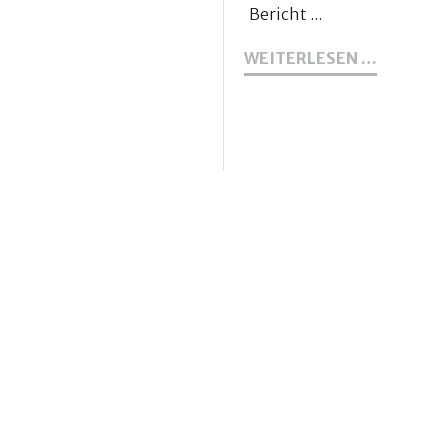
Bericht ...
SOMMER
WEITERLESEN …
DER
EHRENA
DES
JOHANN
HOSPIZE
E.V.