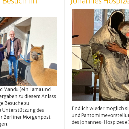
u Besuch im
Johannes Hospize
nd Mandu (ein Lama und
bergaben zu diesem Anlass
ge Besuche zu
Endlich wieder möglich 
e Unterstützung des
und Pantomimevorstellun
er Berliner Morgenpost
des Johannes-Hospizes e.
gen.