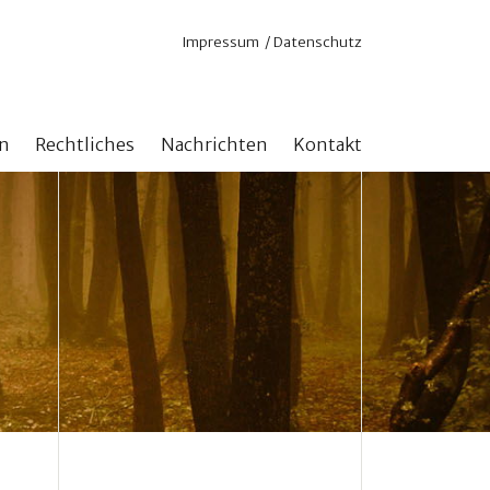
Navigation
Impressum
Datenschutz
überspringen
n
Rechtliches
Nachrichten
Kontakt
nd Online
Satzung
 für aktuelle Projekte
Steuerliche Anerkennung
n ohne Zweckbindung
n mit Zweckbindung
stock erhöhen
hlen