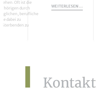
stehen. Oft ist die
BESONDERE
WEITERLESEN …
gehörigen durch
MOMENTE
möglichen, berufliche
SCHENKEN:
sie dabei zu
LAMA
UND
r Sterbenden zu
ALPAKA
ZU
BESUCH
NG
IM
HOSPIZ
Kontakt