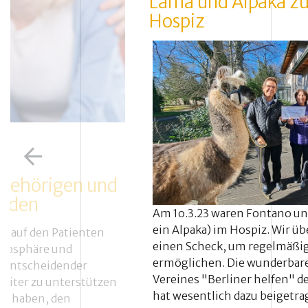
Lama und Alpaka z
Hospiz
ngehörigen und
enden
Am 1o.3.23 waren Fontano u
ein Alpaka) im Hospiz. Wir ü
st auf den Patienten
einen Scheck, um regelmäßi
tmosphäre und
ermöglichen. Die wunderbar
n entscheidender
Vereines "Berliner helfen" d
eiter zu unterstützen
hat wesentlich dazu beigetra
aft haben, den