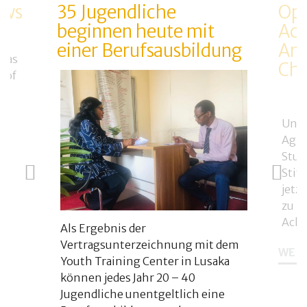
ows
35 Jugendliche
Opt
beginnen heute mit
Ack
einer Berufsausbildung
Anl
 das
Ch
 of
on
Unse
Agra
Stud
Stif
jetz
zu F
Acke
Als Ergebnis der
Vertragsunterzeichnung mit dem
WEIT
Youth Training Center in Lusaka
können jedes Jahr 20 – 40
Jugendliche unentgeltlich eine