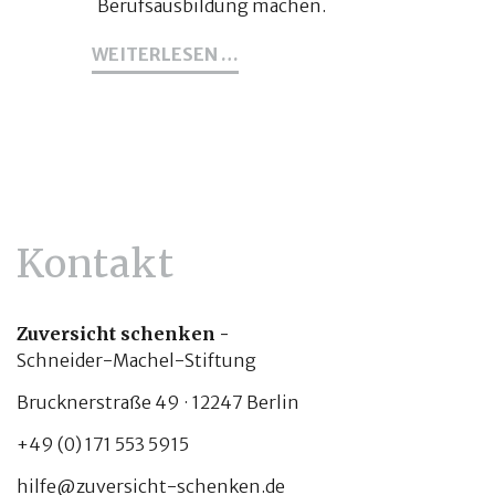
Berufsausbildung machen.
35
WEITERLESEN …
JUGENDLICHE
BEGINNEN
HEUTE
MIT
EINER
BERUFSAUSBILDUNG
Kontakt
Zuversicht schenken -
Schneider-Machel-Stiftung
Brucknerstraße 49 · 12247 Berlin
+49 (0) 171 553 5915
hilfe@zuversicht-schenken.de