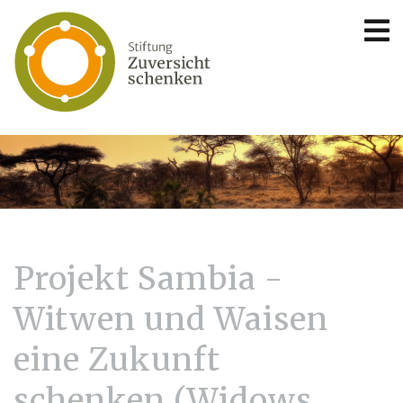
Projekt Sambia -
Witwen und Waisen
eine Zukunft
schenken (Widows