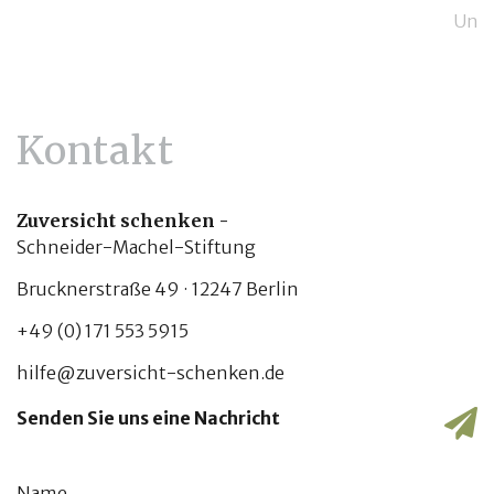
HEUTE
Unse
MIT
Agra
EINER
BERUFSAUSBILDUNG
Stud
Stif
jetz
Kontakt
zu F
Acke
Zuversicht schenken -
WEIT
Schneider-Machel-Stiftung
Brucknerstraße 49 · 12247 Berlin
+49 (0) 171 553 5915
hilfe@zuversicht-schenken.de
Senden Sie uns eine Nachricht