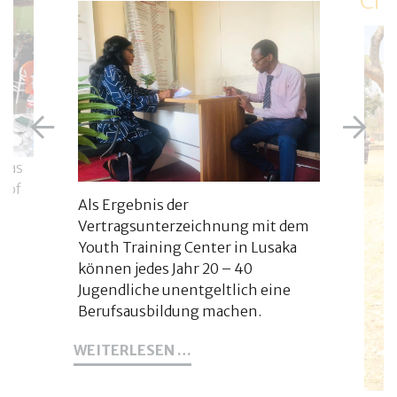
Ch
 das
 of
Als Ergebnis der
Vertragsunterzeichnung mit dem
on
Youth Training Center in Lusaka
können jedes Jahr 20 – 40
Jugendliche unentgeltlich eine
Berufsausbildung machen.
35
WEITERLESEN …
JUGENDLICHE
BEGINNEN