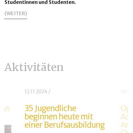
Studentinnen und Studenten.
(WEITER)
Aktivitäten
12.11.2024
/
28.0
ows
35 Jugendliche
Opt
beginnen heute mit
Ack
einer Berufsausbildung
Anl