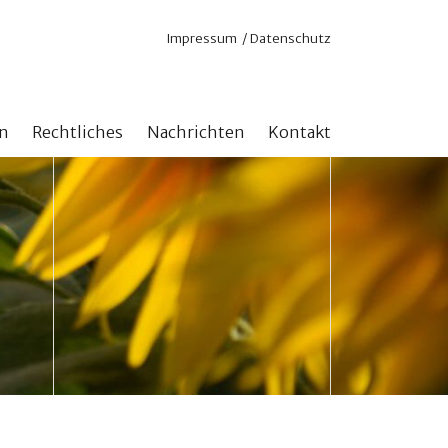
Navigation
Impressum
Datenschutz
überspringen
n
Rechtliches
Nachrichten
Kontakt
nd Online
Satzung
 für aktuelle Projekte
Steuerliche Anerkennung
n ohne Zweckbindung
n mit Zweckbindung
stock erhöhen
hlen