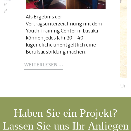
 das
 of
Als Ergebnis der
Vertragsunterzeichnung mit dem
on
Youth Training Center in Lusaka
können jedes Jahr 20 – 40
Jugendliche unentgeltlich eine
Berufsausbildung machen.
35
WEITERLESEN …
JUGENDLICHE
BEGINNEN
HEUTE
Unse
MIT
Agra
EINER
BERUFSAUSBILDUNG
Stud
Stif
Haben Sie ein Projekt?
jetz
zu F
Lassen Sie uns Ihr Anliegen
Acke