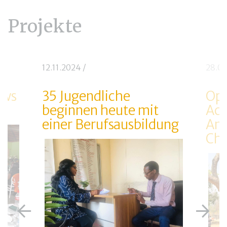
Projekte
12.11.2024
/
28.0
ows
35 Jugendliche
Opt
beginnen heute mit
Ack
einer Berufsausbildung
Anl
Ch